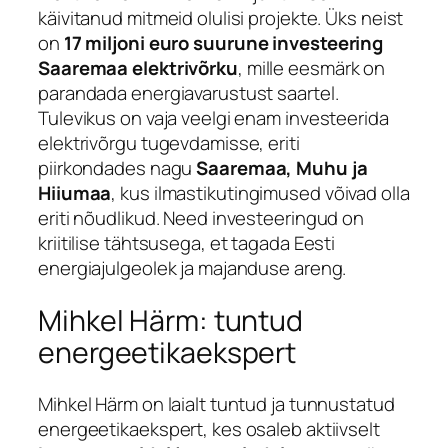
käivitanud mitmeid olulisi projekte. Üks neist
on
17 miljoni euro suurune investeering
Saaremaa elektrivõrku
, mille eesmärk on
parandada energiavarustust saartel.
Tulevikus on vaja veelgi enam investeerida
elektrivõrgu tugevdamisse, eriti
piirkondades nagu
Saaremaa, Muhu ja
Hiiumaa
, kus ilmastikutingimused võivad olla
eriti nõudlikud. Need investeeringud on
kriitilise tähtsusega, et tagada Eesti
energiajulgeolek ja majanduse areng.
Mihkel Härm: tuntud
energeetikaekspert
Mihkel Härm on laialt tuntud ja tunnustatud
energeetikaekspert, kes osaleb aktiivselt