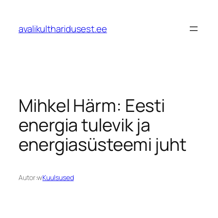
Przejdź
do
avalikultharidusest.ee
treści
Mihkel Härm: Eesti
energia tulevik ja
energiasüsteemi juht
Autor:
w
Kuulsused