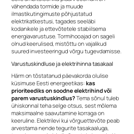
vähendada tormide ja muude
ilmastikutingimuste põhjustatud
elektrikatkestusi, tagades seeläbi
kodanikele ja ettevõtetele stabiilsema
energiavarustuse. Tormihooajad on sageli
olnud keerulised, mistõttu on vajalikud
suured investeeringud võrgu tugevdamisse.
Varustuskindluse ja elektrihinna tasakaal
Härm on tõstatanud päevakorda olulise
küsimuse Eesti energeetikas:
kas
prioriteediks on soodne elektrihind või
parem varustuskindlus?
Tema sõnul tuleb
ühiskonnal teha selge otsus, sest mõlema
maksimaalne saavutamine korraga on
keeruline. Elektrilevi kui võrguettevõte peab
arvestama nende tegurite tasakaaluga,