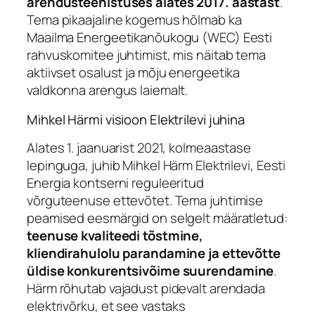
arendusteenistuses alates 2017. aastast
.
Tema pikaajaline kogemus hõlmab ka
Maailma Energeetikanõukogu (WEC) Eesti
rahvuskomitee juhtimist, mis näitab tema
aktiivset osalust ja mõju energeetika
valdkonna arengus laiemalt.
Mihkel Härmi visioon Elektrilevi juhina
Alates 1. jaanuarist 2021, kolmeaastase
lepinguga, juhib Mihkel Härm Elektrilevi, Eesti
Energia kontserni reguleeritud
võrguteenuse ettevõtet. Tema juhtimise
peamised eesmärgid on selgelt määratletud:
teenuse kvaliteedi tõstmine,
kliendirahulolu parandamine ja ettevõtte
üldise konkurentsivõime suurendamine
.
Härm rõhutab vajadust pidevalt arendada
elektrivõrku, et see vastaks