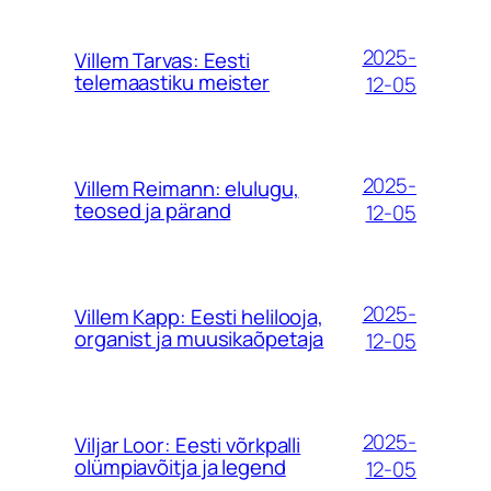
2025-
Villem Tarvas: Eesti
telemaastiku meister
12-05
2025-
Villem Reimann: elulugu,
teosed ja pärand
12-05
2025-
Villem Kapp: Eesti helilooja,
organist ja muusikaõpetaja
12-05
2025-
Viljar Loor: Eesti võrkpalli
olümpiavõitja ja legend
12-05