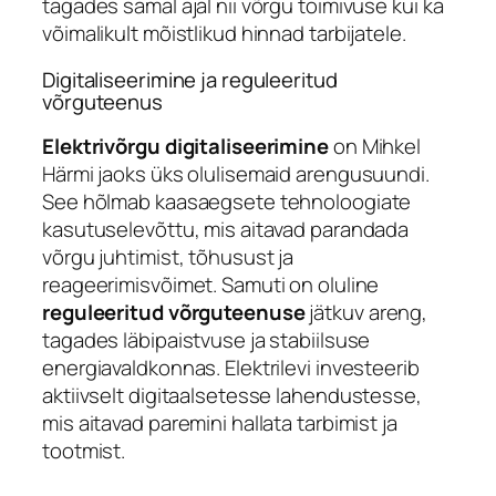
tagades samal ajal nii võrgu toimivuse kui ka
võimalikult mõistlikud hinnad tarbijatele.
Digitaliseerimine ja reguleeritud
võrguteenus
Elektrivõrgu digitaliseerimine
on Mihkel
Härmi jaoks üks olulisemaid arengusuundi.
See hõlmab kaasaegsete tehnoloogiate
kasutuselevõttu, mis aitavad parandada
võrgu juhtimist, tõhusust ja
reageerimisvõimet. Samuti on oluline
reguleeritud võrguteenuse
jätkuv areng,
tagades läbipaistvuse ja stabiilsuse
energiavaldkonnas. Elektrilevi investeerib
aktiivselt digitaalsetesse lahendustesse,
mis aitavad paremini hallata tarbimist ja
tootmist.