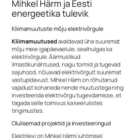
Mihkel Härm ja Eesti
energeetika tulevik
Kliimamuutuste mõju elektrivõrgule
Kliimamuutused
avaldavad üha suuremat
mõju meie igapäevaelule, sealhulgas ka
elektrivõrgule. Äärmuslikud
ilmastikunähtused, nagu tormid ja tugevad
sajuhood, nõuavad elektrivõrgult suuremat
vastupidavust. Mihkel Härm on rõhutanud
vajadust kohaneda nende muutustega ning
investeerida elektrivõrgu tugevdamisse, et
tagada selle toimivus ka keerulistes
tingimustes.
Olulisemad projektid ja investeeringud
Elektrilevi on Mihkel Härmi juhtimisel