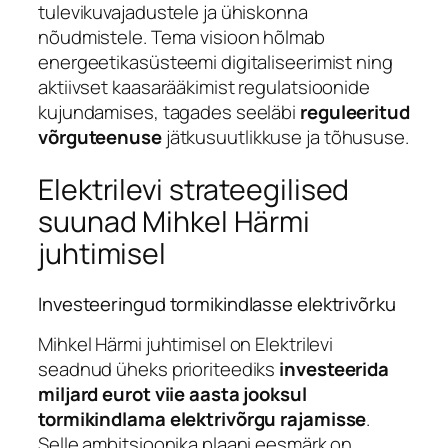
tulevikuvajadustele ja ühiskonna
nõudmistele. Tema visioon hõlmab
energeetikasüsteemi digitaliseerimist ning
aktiivset kaasarääkimist regulatsioonide
kujundamises, tagades seeläbi
reguleeritud
võrguteenuse
jätkusuutlikkuse ja tõhususe.
Elektrilevi strateegilised
suunad Mihkel Härmi
juhtimisel
Investeeringud tormikindlasse elektrivõrku
Mihkel Härmi juhtimisel on Elektrilevi
seadnud üheks prioriteediks
investeerida
miljard eurot viie aasta jooksul
tormikindlama elektrivõrgu rajamisse
.
Selle ambitsioonika plaani eesmärk on