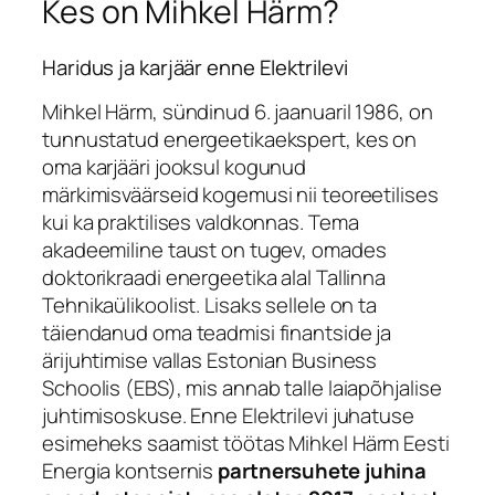
Kes on Mihkel Härm?
Haridus ja karjäär enne Elektrilevi
Mihkel Härm, sündinud 6. jaanuaril 1986, on
tunnustatud energeetikaekspert, kes on
oma karjääri jooksul kogunud
märkimisväärseid kogemusi nii teoreetilises
kui ka praktilises valdkonnas. Tema
akadeemiline taust on tugev, omades
doktorikraadi energeetika alal Tallinna
Tehnikaülikoolist. Lisaks sellele on ta
täiendanud oma teadmisi finantside ja
ärijuhtimise vallas Estonian Business
Schoolis (EBS), mis annab talle laiapõhjalise
juhtimisoskuse. Enne Elektrilevi juhatuse
esimeheks saamist töötas Mihkel Härm Eesti
Energia kontsernis
partnersuhete juhina