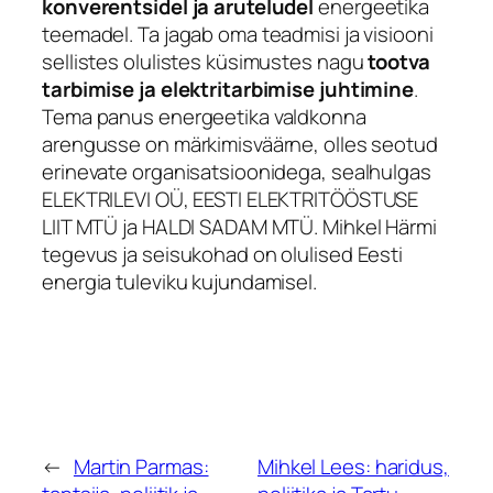
konverentsidel ja aruteludel
energeetika
teemadel. Ta jagab oma teadmisi ja visiooni
sellistes olulistes küsimustes nagu
tootva
tarbimise ja elektritarbimise juhtimine
.
Tema panus energeetika valdkonna
arengusse on märkimisväärne, olles seotud
erinevate organisatsioonidega, sealhulgas
ELEKTRILEVI OÜ, EESTI ELEKTRITÖÖSTUSE
LIIT MTÜ ja HALDI SADAM MTÜ. Mihkel Härmi
tegevus ja seisukohad on olulised Eesti
energia tuleviku kujundamisel.
←
Martin Parmas:
Mihkel Lees: haridus,